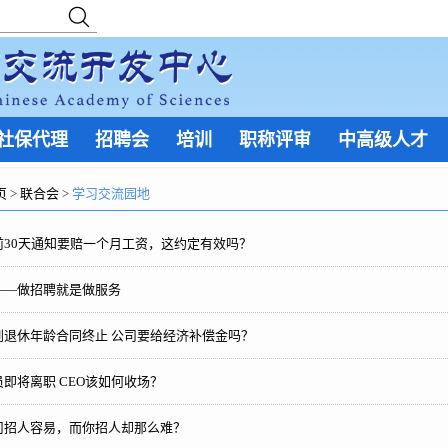
社保代理
招聘会
培训
职称评审
中高级人才
页
>
联合会
>
学习交流园地
前30天通知要赔一个月工资，这约定有效吗？
——做招聘就是做服务
到退休年龄合同终止 公司要给经济补偿金吗？
即将离职 CEO该如何收场？
司招人容易，而你招人却那么难？