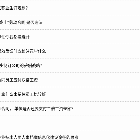
工职业生涯规划？
终止”劳动合同 是否违法
恐怕你我都没绕开
绩效反馈时应该注意些什么
四步制订公司的薪酬战略？
合同员工应付双倍工资
，拿什么来留住员工比较好
订合同， 单位是否还要支付二倍工资差额？
专业技术人员人事档案信息化建设途径的思考