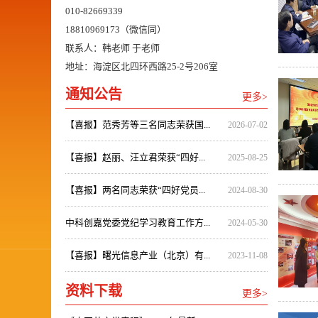
010-82669339
18810969173（微信同）
联系人：韩老师 于老师
地址：海淀区北四环西路25-2号206室
通知公告
更多>
【喜报】范秀芳等三名同志荣获国...
2026-07-02
【喜报】赵丽、汪立君荣获“四好...
2025-08-25
【喜报】两名同志荣获“四好党员...
2024-08-30
中科创嘉党委党纪学习教育工作方...
2024-05-30
【喜报】曙光信息产业（北京）有...
2023-11-08
资料下载
更多>