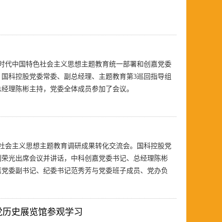
新时代中国特色社会主义思想主题教育统一部署和创嘉党委
国科控股党委常委、副总经理、主题教育第3巡回指导组
总经理陈彬主持，党委全体成员参加了会议。
色社会主义思想主题教育调研成果转化交流会。国科控股党
刘荣光出席会议并讲话，中科创嘉党委书记、总经理陈彬
嘉党委副书记、纪委书记范秀芳与党委班子成员、党办负
党历史展览馆参观学习