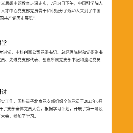
义思想主题教育走深走实，7月14日下午，中国科学院人
人才中心党支部党员骨干和积极分子近40人来到了中国
国共产党历史展览”。
讲堂
家大讲堂，中科创嘉公司党委书记、总经理陈彬和党委副书
党员、先进党支部代表、创嘉所属党支部书记和流动党员
研讨
实工作，国科量子北京党支部组织全体党员于2023年6月
议，召开了支部全体党员大会，根据学习计划，开展了第一阶段
了大会，参加了学习。