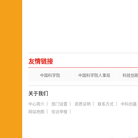
友情链接
中国科学院
中国科学院人事局
科技创
关于我们
中心简介
部门设置
资质证明
联系方式
中科创嘉
网站地图
信访举报