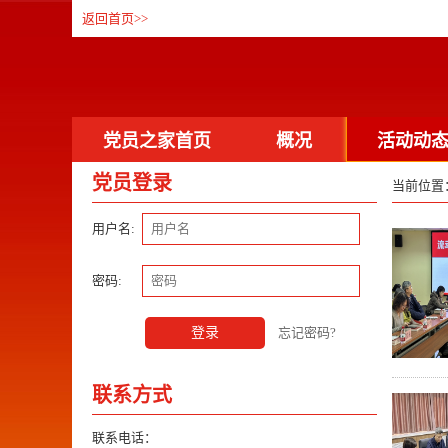
返回首页
>>
党员之家首页
概况
活动动
党员登录
当前位置
联系方式
通知公告
资料下
用户名:
密码:
登录
忘记密码?
联系方式
联系电话：