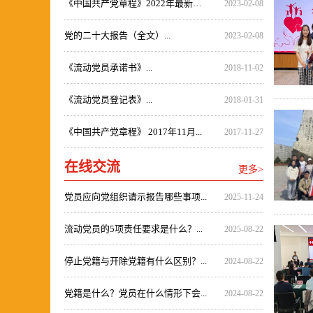
《中国共产党章程》2022年最新修...
2023-02-08
党的二十大报告（全文）...
2023-02-08
《流动党员承诺书》...
2018-11-02
《流动党员登记表》...
2018-01-31
《中国共产党章程》 2017年11月...
2017-11-27
在线交流
更多>
党员应向党组织请示报告哪些事项...
2025-11-24
流动党员的5项责任要求是什么？...
2025-08-22
停止党籍与开除党籍有什么区别？...
2024-08-22
党籍是什么？党员在什么情形下会...
2024-08-22