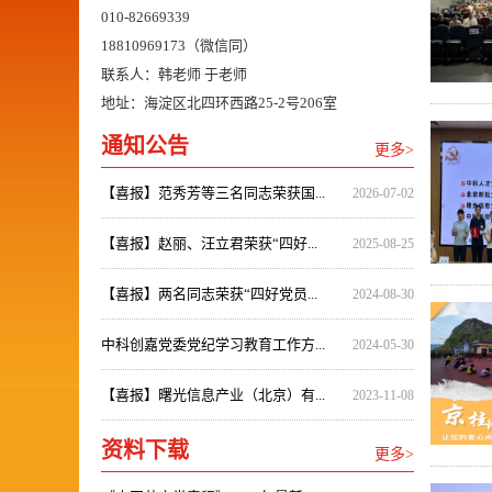
010-82669339
18810969173（微信同）
联系人：韩老师 于老师
地址：海淀区北四环西路25-2号206室
通知公告
更多>
【喜报】范秀芳等三名同志荣获国...
2026-07-02
【喜报】赵丽、汪立君荣获“四好...
2025-08-25
【喜报】两名同志荣获“四好党员...
2024-08-30
中科创嘉党委党纪学习教育工作方...
2024-05-30
【喜报】曙光信息产业（北京）有...
2023-11-08
资料下载
更多>