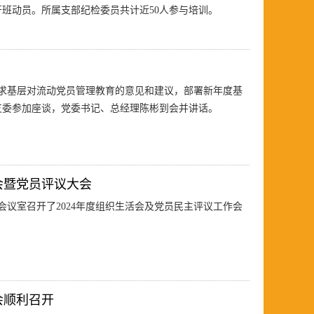
班动员。所属支部纪检委员共计近50人参与培训。
征求基层对流动党员管理教育的意见和建议，部署新年度基
支委参加座谈，党委书记、总经理陈彬到会并讲话。
会暨党员评议大会
公司会议室召开了2024年度组织生活会及党员民主评议工作会
会顺利召开