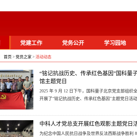
态
党建工作
党务公开
学习园地
：
首页
>
党员之家
>
活动动态
载
活动图片
“铭记抗战历史、传承红色基因”国科量
馆主题党日
2025 年 9 月 12 日下午，国科量子北京党支
开展了“铭记抗战历史、传承红色基因”主题党日活
中科人才党总支开展红色观影主题党日
为纪念中国人民抗日战争及世界反法西斯战争胜利 