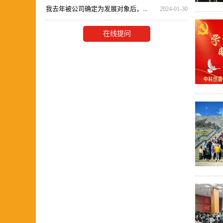
我去年被公司确定为发展对象后，...
2024-01-30
在线提问