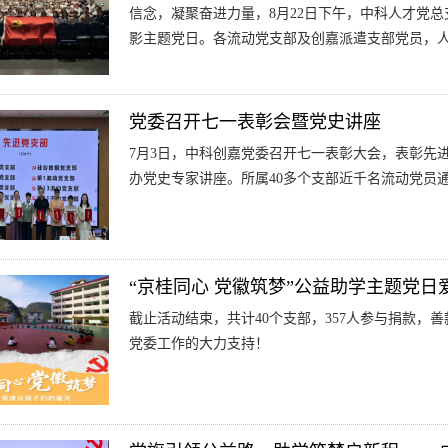
信念，凝聚奋进力量，8月22日下午，中科人才党总
影主题党日。各流动党支部及创嘉派遣支部党员，人才
党委召开七一表彰会暨党史讲座
7月3日，中科创嘉党委召开七一表彰大会，表彰先进
办党史专家讲座。所属40多个支部近千名流动党员
“京桂同心 党徽筑梦”公益助学主题党日
截止活动结束，共计40个支部，357人参与捐款，善款
党委工作的大力支持！