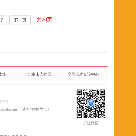
共
20
页
7
社部
北京市人社局
全国人才交流中心
0731
casjob.com （请将#替换为@）
关注微信