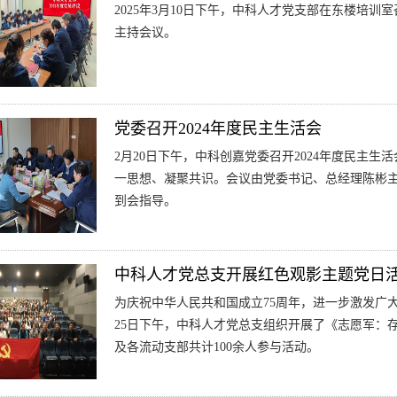
2025年3月10日下午，中科人才党支部在东楼培
主持会议。
党委召开2024年度民主生活会
2月20日下午，中科创嘉党委召开2024年度民主
一思想、凝聚共识。会议由党委书记、总经理陈彬
到会指导。
中科人才党总支开展红色观影主题党日
为庆祝中华人民共和国成立75周年，进一步激发广
25日下午，中科人才党总支组织开展了《志愿军：
及各流动支部共计100余人参与活动。