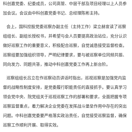
科创嘉党委、纪委成员，公司高管、中层干部及项目经理以上人员参
加会议。会议由中科创嘉党委书记、总经理陈彬主持。
会上，国科控股党委巡察办副主任（主持工作）梁立赫宣读了巡察
组组长、副组长授权书，并希望与会人员要提高政治站位，充分认识
做好巡察工作的重要意义，积极配合巡察，自觉诚恳接受监督检查。
巡察组要加强组织领导，严明纪律要求，要与被巡察单位同频共振、
同向发力、同题共答，推动中科创嘉党委工作再上新台阶。
巡察组组长吕立在作巡察动员讲话时指出，巡视巡察是加强党内监
督的战略性制度安排，是党委履行职能责任的直接抓手。要认真学习
领会党中央、院党组关于巡视巡察工作的部署和要求，全面把握专项
巡察监督重点，着力解决企业党委在发挥战斗堡垒作用中存在的突出
问题。中科创嘉党委要严格落实政治责任，自觉接受巡察监督，确保
巡察工作顺利开展、取得实效。