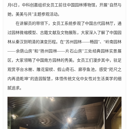
月6日，中科创嘉组织女员工前往中国园林博物馆，开展“自然与
她，美美与共”主题参观活动。
在讲解员的带领下，女员工系统参观了中国古代园林厅，通
过园林微缩模型、古籍文献及文物展陈，大家深入了解了中国园
林从秦汉到明清的演变历程。在“苏州园林——畅园”、“岭南园林
——余荫山房”和“扬州园林——片石山房”三处经典园林实景展
区，大家领略了中国南方园林的秀美。女员工们漫步其中，驻足
观赏亭台水榭、雕花窗棂、假山奇石、廊亭鱼池，感受“咫尺之
内再造乾坤”的造园智慧，体悟传统文化中女性对生活美学的细
腻追求。