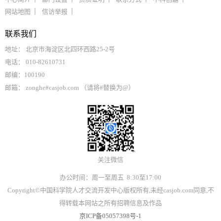
网站地图
信访举报
联系我们
地址： 北京市海淀区北四环西路25-2号
电话： 010-82610731
邮编：100190
邮箱： zonghe#casjob.com （请将#替换为@）
关注微信
办公时间：周一至周五 8:30至17:00
Copyright©中国科学院人才交流开发中心版权所有,未经casjob.com同意,不
得转载本网站之所有招聘信息及作品
京ICP备05057398号-1