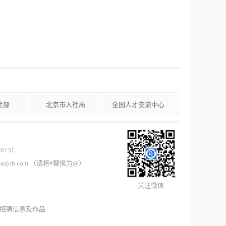
社部
北京市人社局
全国人才交流中心
0731
casjob.com （请将#替换为@）
关注微信
所有招聘信息及作品