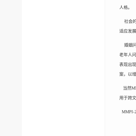
人格。
社会的
适应发展
婚姻问
老年人
表现出
案，以增
当然MM
用于跨
MMPI