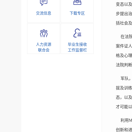
变态以及
交流信息
下载专区
步提出
括社会
在法院审
人力资源
毕业生接收
案件证
联合会
工作监督栏
格及心
法院判
军队，
拔及训练
态，以
才可能
利用MM
创新和