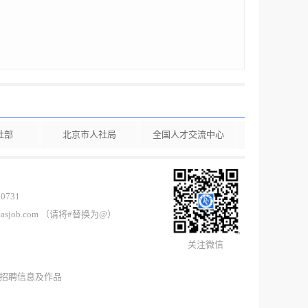
社部
北京市人社局
全国人才交流中心
0731
casjob.com （请将#替换为@）
关注微信
所有招聘信息及作品