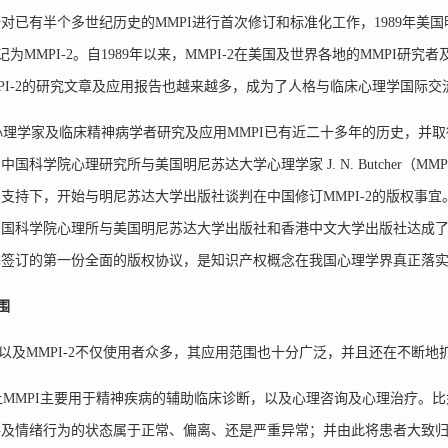
对已有半个多世纪历史的MMPI进行首次修订和标准化工作，1989年美
简记为MMPI-2。自1989年以来，MMPI-2在美国及世界各地的MMP
PI-2的研究文章及应用报告也越来越多，成为了人格与临床心理学国际
学家及临床精神病学者研究及应用MMPI已有近二十多年的历史，并取得
中国科学院心理研究所与美国明尼苏达大学心理学家 J. N. Butcher（
支持下，开始与明尼苏达大学出版社谈判在中国修订MMPI-2的版权事宜。
国科学院心理所与美国明尼苏达大学出版社和香港中文大学出版社达成了有
外签订的第一份全面的版权协议，是知识产权概念在我国心理学界真正落
围
以及MMPI-2不仅使用者众多，其应用范围也十分广泛，并且还在不断地
MPI主要用于精神疾病的辅助临床诊断，以及心理咨询及心理治疗。比如
格及情绪行为的状态属于正常、偏离、还是严重异常；并由此将患者大致