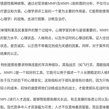
情感性精神病等。通过对受测者MMPI及MMPI-2剖析图的分析，不仅
治疗建议和方案。心理学测评工具的一个更为主要的作用是，它能帮助使
及心理学）的视角，去进行观察、诊断及治疗。
理刑事及民事案件的整个过程中，心理学家的参与是很重要的，MMPI及
人的智力水平、心理状态、人格特点，以及作证时的心理动机等。证人往
理状态，是否诚实、公正而不带偏见则成为关键的因素。同样，对于案件
断结果的公正。
特别是那些要求特殊技能的军兵种部队，其指战员（如飞行员、潜艇指挥
。MMPI-2是一个较好的工具，它既可以用于描述一个人长期稳定的人
及处于压力状态下的心理变化；这些指标对于部队是很有价值的，因为只
以较小的成本、较快的速度将他们训练成出色的战士，才能使部队在战时
PI-2进行人才选拔，能够帮助那些眼光长远、有志发展的各类公司以
进取。现代竞争中人才资源最为可贵；人才不仅意味着高智能，而且意味