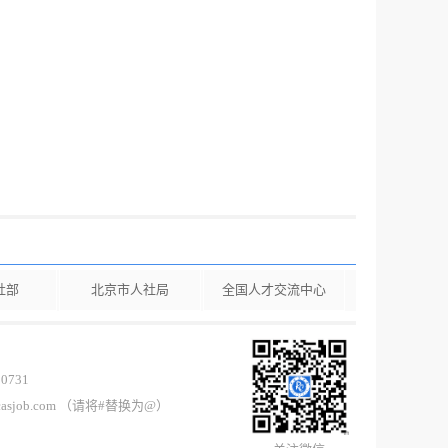
社部
北京市人社局
全国人才交流中心
0731
casjob.com （请将#替换为@）