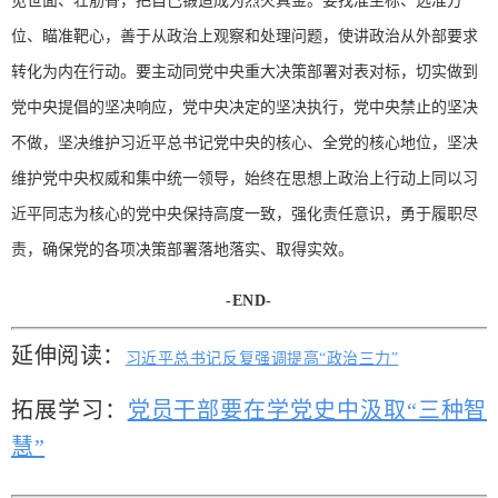
见世面、壮筋骨，把自己锻造成为烈火真金。要找准坐标、选准方
位、瞄准靶心，善于从政治上观察和处理问题，使讲政治从外部要求
转化为内在行动。要主动同党中央重大决策部署对表对标，切实做到
党中央提倡的坚决响应，党中央决定的坚决执行，党中央禁止的坚决
不做，坚决维护习近平总书记党中央的核心、全党的核心地位，坚决
维护党中央权威和集中统一领导，始终在思想上政治上行动上同以习
近平同志为核心的党中央保持高度一致，强化责任意识，勇于履职尽
责，确保党的各项决策部署落地落实、取得实效。
-END-
延伸阅读：
习近平总书记反复强调提高“政治三力”
拓展学习：
党员干部要在学党史中汲取“三种智
慧”