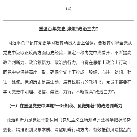
（4）
重温百年党史 淬炼“政治三力”
习近平总书记在党史学习教育动员大会上强调，要教育引导全党从
党史中汲取正反两方面历史经验，坚定不移向党中央看齐，不断提高
政治判断力、政治领悟力、政治执行力，自觉在思想上政治上行动上
同党中央保持高度一致，确保全党上下拧成一股绳，心往一处想、劲
往一处使。党的历史是最生动、最有说服力的教科书，党员干部要在
学习党史中明理、增信、崇德、力行，不断提高“政治三力”。
（一）在重温党史中淬炼“一叶知秋、见微知著”的政治判断力
政治判断力是党员干部运用马克思主义立场观点方法科学把握形势
变化、精准识别现象本质、清醒明辨行动方向、有效抵御风险挑战的