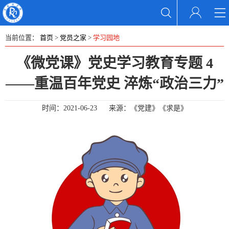
当前位置：
首页
>
党员之家
>
学习园地
《微党课》党史学习教育专题 4
——重温百年党史 淬炼“政治三力”
时间：
2021-06-23
来源：
《党建》《求是》