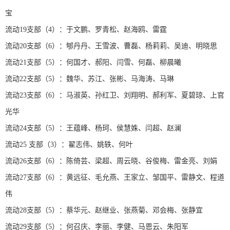
宝
流动19支部（4）：于文鹏、罗青松、赵海鸥、雷霆
流动20支部（6）：郇丹丹、王雪波、曹磊、杨莉莉、吴迪、明晓思
流动21支部（5）：何国才、郝阳、闫雪、何磊、柳晨曦
流动22支部（5）：魏华、苏江、张彬、马海涛、马琳
流动23支部（6）：马淑英、孙红卫、刘翔明、郝利军、夏碧琼、上官
光华
流动24支部（5）：王蕴峰、杨珂、侯慧姝、闫超、赵澜
流动25 支部（3）：翟志伟、姚轶、何叶
流动26支部（6）：陈倚芸、梁超、周云晓、谷俊梅、雷金亮、刘娟
流动27支部（6）：黄远征、毛允燕、王家立、邹国平、雷静文、程道
伟
流动28支部（5）：蔡华元、赵继业、张燕菊、邓会梅、张静宜
流动29支部（5）：何召庆、李丽、李健、马恩云、朱阳军