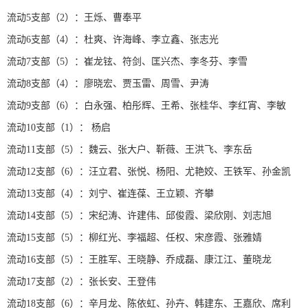
流动5支部（2）：王烁、曹奉平
流动6支部（4）：杜爽、许海峰、李立鑫、张志光
流动7支部（5）：崔龙铉、符剑、匡兴杰、李冬芬、李雪
流动8支部（4）：廖晓宏、贾玉雷、周雪、尹涛
流动9支部（6）：白永强、柏彤辉、王希、张桂华、李红宵、李敏
流动10支部（1）： 杨启
流动11支部（5）：魏云、张大户、靳薇、王洪飞、李东岳
流动12支部（6）：汪立君、张悦、杨阳、尤艳姣、王铁军、孙金凯
流动13支部（4）：刘宁、崔连葆、王立颖、齐攀
流动14支部（5）：宋纪涛、许建伟、邱俊霞、梁欣刚、刘志旭
流动15支部（5）：柳红光、李福超、任权、宋彦霞、张雅婧
流动16支部（5）：王胜军、王晓静、乔成磊、康江江、董晓龙
流动17支部（2）：张长安、王登伟
流动18支部（6）：辛月龙、陈依虹、孙卉、韩建东、王嘉欣、席利