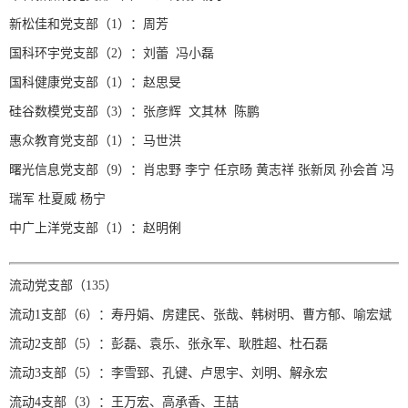
新松佳和党支部（1）：周芳
国科环宇党支部（2）：刘蕾 冯小磊
国科健康党支部（1）：赵思旻
硅谷数模党支部（3）：张彦辉 文其林 陈鹏
惠众教育党支部（1）：马世洪
曙光信息党支部（9）：肖忠野 李宁 任京旸 黄志祥 张新凤 孙会首 冯
瑞军 杜夏威 杨宁
中广上洋党支部（1）：赵明俐
流动党支部（135）
流动1支部（6）：寿丹娟、房建民、张哉、韩树明、曹方郁、喻宏斌
流动2支部（5）：彭磊、袁乐、张永军、耿胜超、杜石磊
流动3支部（5）：李雪郅、孔键、卢思宇、刘明、解永宏
流动4支部（3）：王万宏、高承香、王喆