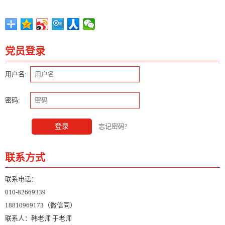
党员登录
用户名:
密码:
登录
忘记密码?
联系方式
联系电话：
010-82669339
18810969173（微信同）
联系人：韩老师 于老师