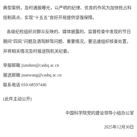
典型案例，及时通报曝光，以严明的纪律、优良的作风为加快抢占科
技制高点、实现“十五五”良好开局提供坚强保障。
各级纪检组织对群众反映的、媒体披露的、监督检查中发现的节日
期间“四风”问题及酒驾醉驾问题、重要情况，要迅速组织核查处置，
并将相关情况及时报送院机关纪委。
举报邮箱:jianshen@cashq.ac.cn
报送邮箱:juanwang@cashq.ac.cn
联系电话:010-68597446
(此件主动公开)
中国科学院党的建设领导小组办公室
2025年12月30日