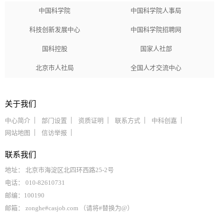
中国科学院
中国科学院人事局
科技创新发展中心
中国科学院招聘网
国科控股
国家人社部
北京市人社局
全国人才交流中心
关于我们
中心简介
部门设置
资质证明
联系方式
中科创嘉
网站地图
信访举报
联系我们
地址： 北京市海淀区北四环西路25-2号
电话： 010-82610731
邮编：100190
邮箱： zonghe#casjob.com （请将#替换为@）