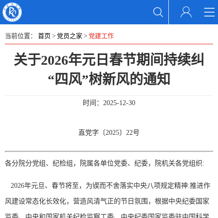
当前位置：
首页
>
党员之家
>
党建工作
关于2026年元日春节期间持续纠
“四风”树新风的通知
时间：
2025-12-30
直党字〔2025〕22号
各分院分党组、纪检组，院属各单位党委、纪委，院机关各党组织:
2026年元旦、春节将至，为锲而不舍落实中央八项规定精神:推进作
风建设常态化长效化，营造风清气正的节日氛围，根据中央纪委国家
监委、中央和国家机关纪检监察工委、中央纪委国家监委驻中国科学