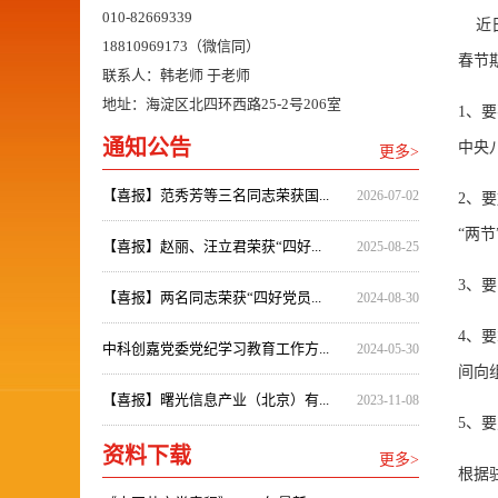
010-82669339
近日
18810969173（微信同）
春节
联系人：韩老师 于老师
地址：海淀区北四环西路25-2号206室
1、
通知公告
中央
更多>
【喜报】范秀芳等三名同志荣获国...
2026-07-02
2、
“两
【喜报】赵丽、汪立君荣获“四好...
2025-08-25
3、
【喜报】两名同志荣获“四好党员...
2024-08-30
4、
中科创嘉党委党纪学习教育工作方...
2024-05-30
间向
【喜报】曙光信息产业（北京）有...
2023-11-08
5、
资料下载
更多>
根据