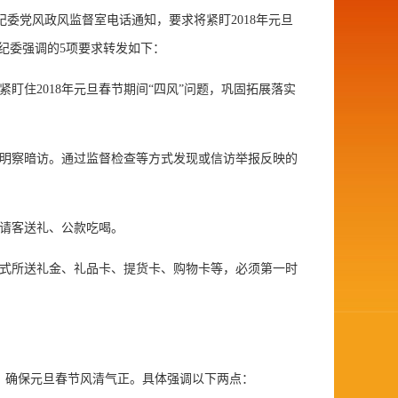
党风政风监督室电话通知，要求将紧盯2018年元旦
纪委强调的5项要求转发如下：
盯住2018年元旦春节期间“四风”问题，巩固拓展落实
展明察暗访。通过监督检查等方式发现或信访举报反映的
搞请客送礼、公款吃喝。
方式所送礼金、礼品卡、提货卡、购物卡等，必须第一时
，确保元旦春节风清气正。具体强调以下两点：