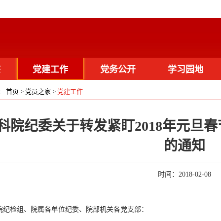
态
党建工作
党务公开
学习园地
：
首页
>
党员之家
>
党建工作
载
活动图片
科院纪委关于转发紧盯2018年元旦春
的通知
时间：
2018-02-08
院纪检组、院属各单位纪委、院部机关各党支部：