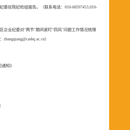
检组报告。（联系电话：010-68597453,010-
区企业纪委
对“两节”期间紧盯“四风”问题工作情况梳理
ang@cashq.ac.cn）
的通知》
委