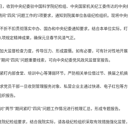
，收到中央纪委驻中国科学院纪检组、中央国家机关纪工委传达的中央纪委
期间“四风”问题工作的5项要求，通知到院属单位各级纪检组织。现将中央
要不折不扣贯彻落实中办、国办和中央纪委通知要求，结合本单位实际，盯紧
八项规定精神成果，确保元旦春节风清气正。
要加大监督检查力度，传导压力、形成震慑。如有必要，可有针对性地开
节”期间“四风”问题重要线索，可向中央纪委党风政风监督室报告。
要紧盯内部食堂、培训中心等薄弱环节，严防相关单位借过节、换届之机
要求党员干部一旦收到管理服务对象、私营企业主通过快递、电子红包等
组织报告。
要对“两节”期间紧盯“四风”问题工作情况进行梳理汇总，形成专题报告。
驻院纪检组要求，结合我院实际，请各级纪检组织采取有效措施强化监管