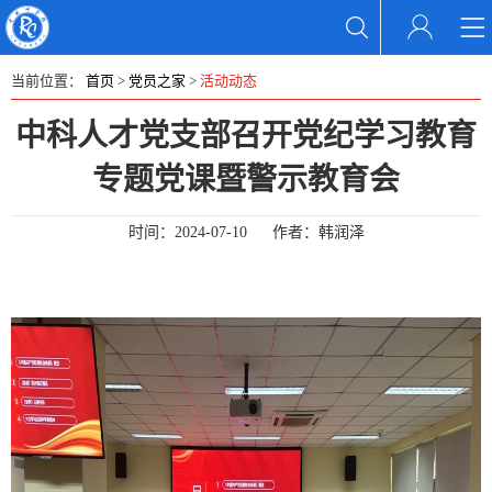
当前位置：
首页
>
党员之家
>
活动动态
中科人才党支部召开党纪学习教育
专题党课暨警示教育会
时间：
2024-07-10
作者：
韩润泽