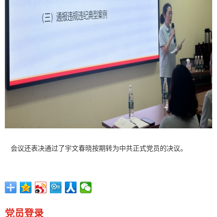
会议还表决通过了宇文春晓按期转为中共正式党员的决议。
党员登录