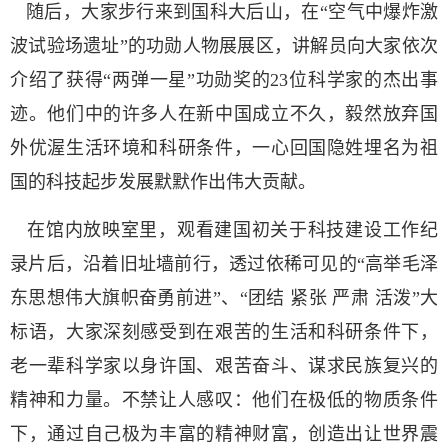
随后，大家步行来到国科大后山，在“空气中爆炸激
波试验场遗址”的功勋人物展展区，讲解员向大家依次
介绍了获得“两弹一星”功勋奖的23位科学家的杰出事
迹。他们中的许多人在新中国成立不久，毅然放弃国
外优渥生活环境和科研条件，一心回国隐姓埋名为祖
国的科技起步发展默默作出伟大贡献。
在馆内放映室里，观看建国初关于科技建设工作纪
录片后，沿着旧址墙前行，透过依稀可见的“高举毛泽
东思想伟大旗帜奋勇前进”、“团结 紧张 严肃 活泼”大
标语，大家深刻感受到在艰苦的生活和科研条件下，
老一辈科学家以身许国、艰苦奋斗、谋求民族复兴的
精神和力量。不禁让人感叹：他们在极低的物质条件
下，通过自己极为丰富的精神财富，创造出让世界震