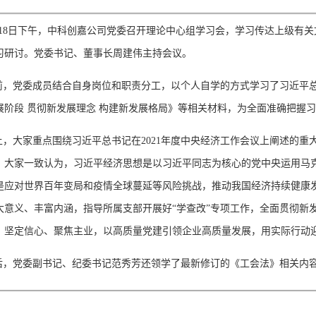
18日下午，中科创嘉公司党委召开理论中心组学习会，学习传达上级有
习研讨。党委书记、董事长周建伟主持会议。
，党委成员结合自身岗位和职责分工，以个人自学的方式学习了习近平总书
展阶段 贯彻新发展理念 构建新发展格局》等相关材料，为全面准确把握
，大家重点围绕习近平总书记在2021年度中央经济工作会议上阐述的重
。大家一致认为，习近平经济思想是以习近平同志为核心的党中央运用马
是应对世界百年变局和疫情全球蔓延等风险挑战，推动我国经济持续健康
大意义、丰富内涵，指导所属支部开展好“学查改”专项工作，全面贯彻新
，坚定信心、聚焦主业，以高质量党建引领企业高质量发展，用实际行动
，党委副书记、纪委书记范秀芳还领学了最新修订的《工会法》相关内