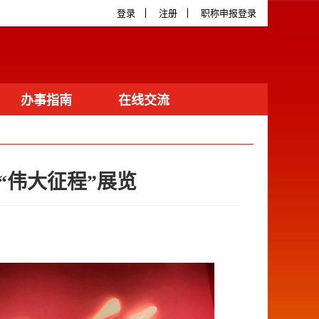
登录
注册
职称申报登录
办事指南
在线交流
“伟大征程”展览