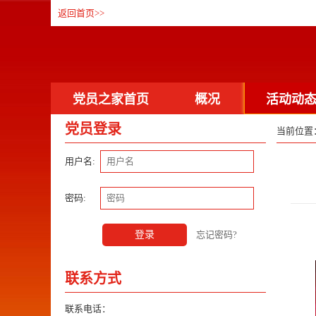
返回首页
>>
党员之家首页
概况
活动动
党员登录
当前位置
联系方式
通知公告
资料下
用户名:
密码:
登录
忘记密码?
联系方式
联系电话：