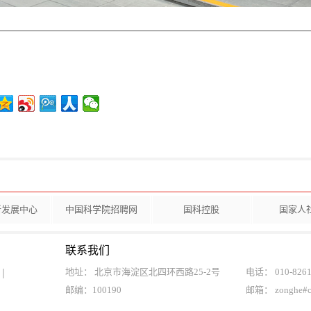
新发展中心
中国科学院招聘网
国科控股
国家人
联系我们
地址： 北京市海淀区北四环西路25-2号
电话： 010-8261
邮编：100190
邮箱： zonghe#