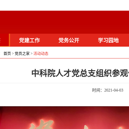
态
党建工作
党务公开
学习园地
：
首页
>
党员之家
>
活动动态
载
活动图片
中科院人才党总支组织参观
时间：
2021-04-03