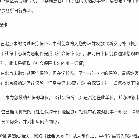
作单位签署劳动合同，且存档放在户口所在的街道办事处，请您与工作单
障事务所自行办理。
保卡
您在北京未缴纳过医疗保险，中科创嘉将为您办理并发放《新发与补（换）
内市社保中心将为您制作完成《社会保障卡》，届时由中科创嘉通知您领
明》，此卡是领取《社会保障卡》的唯一凭证；
您在北京未缴纳过医疗保险，但在学校参加了“一老一小”的保险，请您继
您在北京缴纳过医疗保险，但至今仍未领取《社会保障卡》，请您按以下
系上家为您缴纳社保的单位，《社会保障卡》是否还在此单位，并办理领
单位已确认将您的《社会保障卡》退回到市社保中心或对此事不知晓，请您拨
》发至何处，并到相应网点领取。
6102服务热线确认，您的《社会保障卡》从未制作过，中科创嘉将为您办