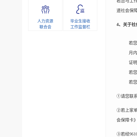
若您与工
道社会保
人力资源
毕业生接收
4
、关于社
联合会
工作监督栏
若
月
证
若
若
①请您联
②若上家
会保障卡
③若经9