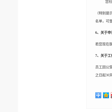
您社
（特别提
名单，可登
6
、关于申
若您现在医
7
、关于工
员工因公
之日起3