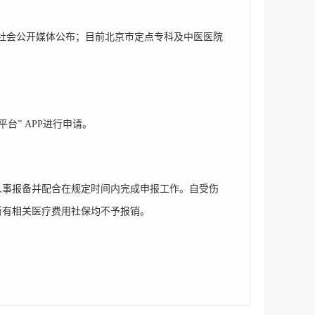
社会公开媒体公布；目前北京市定点专科及中医医院
台” APP
进行申请。
人事报备并配合在规定时间内完成申报工作。自受伤
所有相关医疗费用社保均不予报销。