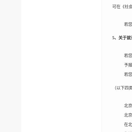
可在《社
若您
5
、关于就
若
予
若
（以下四
北
北
在