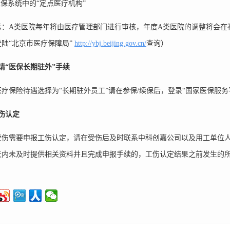
保系统中的“定点医疗机构”
示：A类医院每年将由医疗管理部门进行审核，年度A类医院的调整将会在
陆“北京市医疗保障局”
http://ybj.beijing.gov.cn/
查询）
请“医保长期驻外”手续
疗保险待遇选择为“长期驻外员工”请在参保/续保后，登录
“国家医保服务平
伤认定
受伤需要申报工伤认定，请在受伤后及时联系中科创嘉公司以及用工单位
0天内未及时提供相关资料并且完成申报手续的，工伤认定结果之前发生的