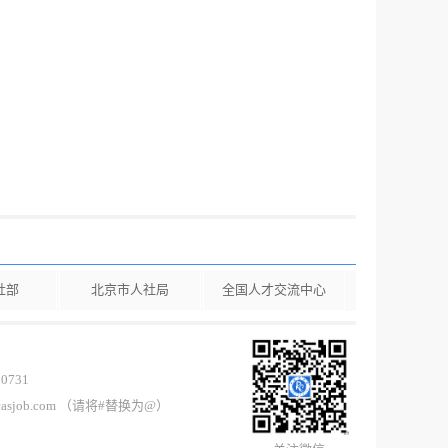
社部
北京市人社局
全国人才交流中心
0731
casjob.com （请将#替换为@）