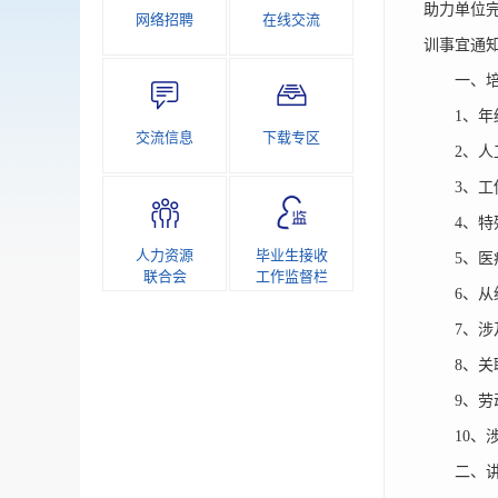
助力单位
网络招聘
在线交流
训事宜通
一、培
1、年终
交流信息
下载专区
2、人工
3、工伤
4、特殊
人力资源
毕业生接收
5、医疗
联合会
工作监督栏
6、从绩
7、涉及
8、关联
9、劳动
10、涉
二、讲