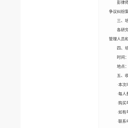
彭律师：
争议纠纷
三、培
各研究所
管理人员
四、培
时间：202
地点：北
五、收费
·本次培
·每人费
·购买年卡优
·如有年
·联系电话