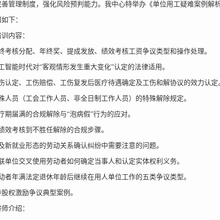
完善管理制度，强化风险预判能力。我中心特举办《单位用工疑难案例解
知如下：
训内容：
考核分配、年终奖、提成发放、绩效考核工资争议类型和操作处理。
智能时代对“客观情形发生重大变化”认定的法律适用。
认定、工伤赔偿、工伤复发后医疗待遇确定及工伤和解协议的效力认定
人员（工会工作人员、非全日制工作人员）的特殊解除规定。
期届满的合规解除与“泡病假”行为的应对。
效考核到不胜任解除的合规步骤。
新就业形态的劳动关系确认纠纷中需要注意的问题。
单位交叉使用劳动者如何确定当事人和认定实体权利义务。
者年满法定退休年龄后继续在用人单位工作的五类争议类型。
股权激励争议典型案例。
师介绍：