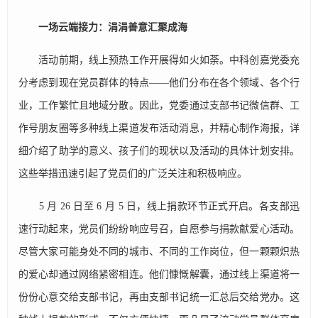
一场云端接力：涓涓善意汇聚成海
活动前期，线上预热工作开展得如火如荼。中科创嘉党委充
分考虑到现在党员群体的特点——他们分布在各个领域、各个行
业，工作繁忙且地域分散。因此，党委通过支部书记微信群、工
作号朋友圈等多种线上渠道发布活动消息，并精心制作海报，详
细介绍了助学的意义、孩子们的现状以及活动的具体计划安排。
这些举措迅速引起了党员们的广泛关注和积极响应。
5 月 26 日至 6 月 5 日，线上捐款环节正式开启。各支部迅
速行动起来，党员们纷纷响应号召，自愿参与捐款献爱心活动。
尽管大家可能身处不同的城市、不同的工作岗位，但一颗颗炽热
的爱心却通过网络紧密相连。他们慷慨解囊，通过线上渠道将一
份份心意交给支部书记，再由支部书记统一汇总后交给党办。这