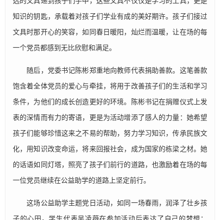
选的文具递到孩子们手中，这些文具不仅仅是学习的工具，更是
知识的钥匙，承载着对孩子们学业有成的美好期许。孩子们接过
文具时那开心的笑容，如同春日暖阳，灿烂而温暖，让在场的每
一个党员都感到无比欣慰和满足。
随后，党委书记陈彬郑重地向教师代表捐助善款。这笔善款
饱含着全体党员的爱心与牵挂，将用于改善孩子们的生活和学习
条件，为他们的成长创造更好的环境。陈彬书记在捐赠仪式上发
表的深情而有力的寄语，更是为活动增添了感人的力量：她希望
孩子们能够珍惜这来之不易的帮助，努力学习知识，传承民族文
化，用知识改变命运，将来回报社会，成为国家的栋梁之材。她
的话语如同灯塔，照亮了孩子们前行的道路，也激励着在场的每
一位党员继续在公益助学的道路上坚定前行。
这场公益助学主题党日活动，如同一场春雨，润泽了壮乡孩
子的心田。学生代表吴凌薇在参加活动后表达了自己的梦想：