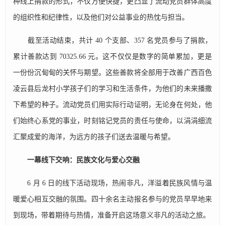
种线上捐款的形式，不仅方便快捷，更凸显了流动党员群体高度
的组织性和纪律性，以及他们对公益事业的热忱与担当。
截至活动结束，共计 40 个支部、357 名党员参与了捐款，
累计善款达到 70325.66 元。这不仅仅是数字的简单累加，更是
一份份沉甸甸的关怀与期望。这些善款将全部用于改善广西百色
凌云县后龙村小学孩子们的学习和生活条件，为他们的未来播撒
下希望的种子。流动党员们用实际行动证明，无论身在何处，他
们始终心系党的事业，时刻铭记党员的责任与使命，以涓涓细流
汇聚成爱的海洋，为远方的孩子们送去温暖与希望。
一幕线下交响：民族文化与爱心交融
6 月 6 日的线下活动现场，热闹非凡，洋溢着民族风情与温
暖爱心相互交融的氛围。四十余名主动报名参与的党员早早地来
到现场，带着期待与热情，准备开启这场意义非凡的活动之旅。