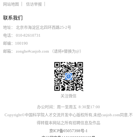
网站地图
信访举报
联系我们
地址： 北京市海淀区北四环西路25-2号
电话： 010-82610731
邮编：100190
邮箱： zonghe#casjob.com （请将#替换为@）
关注微信
办公时间：周一至周五 8:30至17:00
Copyright©中国科学院人才交流开发中心版权所有,未经casjob.com同意,不
得转载本网站之所有招聘信息及作品
京ICP备05057398号-1